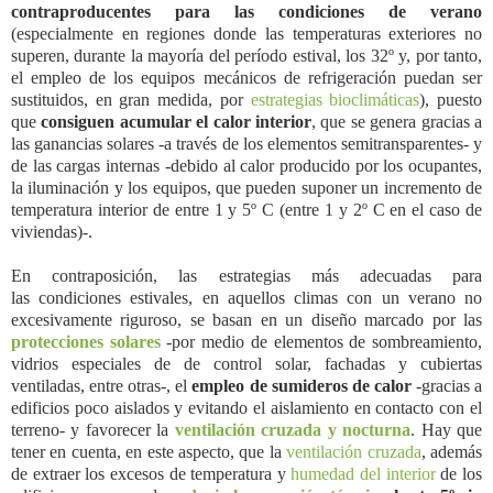
contraproducentes para las condiciones de verano
(especialmente en regiones donde las temperaturas exteriores no
superen, durante la mayoría del período estival, los 32º y, por tanto,
el empleo de los equipos mecánicos de refrigeración puedan ser
sustituidos, en gran medida, por
estrategias bioclimáticas
), puesto
que
consiguen acumular el calor interior
, que se genera gracias a
las ganancias solares -a través de los elementos semitransparentes- y
de las cargas internas -debido al calor producido por los ocupantes,
la iluminación y los equipos, que pueden suponer un incremento de
temperatura interior de entre 1 y 5º C (entre 1 y 2º C en el caso de
viviendas)-.
En contraposición, las estrategias más adecuadas para
las condiciones estivales, en aquellos climas con un verano no
excesivamente riguroso, se basan en un diseño marcado por las
protecciones solares
-por medio de elementos de sombreamiento,
vidrios especiales de de control solar, fachadas y cubiertas
ventiladas, entre otras-, el
empleo de sumideros de calor
-gracias a
edificios poco aislados y evitando el aislamiento en contacto con el
terreno- y favorecer la
ventilación cruzada y nocturna
. Hay que
tener en cuenta, en este aspecto, que la
ventilación cruzada
, además
de extraer los excesos de temperatura y
humedad del interior
de los