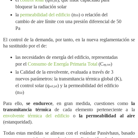
sol;jul
bloquear la radiación solar
la
permeabilidad del edificio
(n
) o relación del
50
cambio de aire límite con una presión diferencial de 50
Pa
El control de la demanda, por tanto, en la nueva reglamentación se
ha sustituido por el de:
las necesidades de energía del edificio, representadas
por el
Consumo de Energía Primaria Total
(C
)
ep,tot
la Calidad de la envolvente, evaluada a través de 3
nuevos parámetros: la transmitancia térmica global (K),
el control solar (q
) y la permeabilidad del edificio
sol;jul
(n
)
50
Para ello,
se endurece
, en gran medida,
cuestiones como
la
transmitancia térmica
de cada elemento perteneciente a la
envolvente térmica del edificio
o
la
permeabilidad al aire
(estanqueidad).
Todas estas medidas se alinean con el estándar Passivhaus, basado