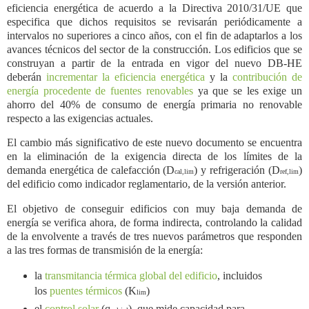
eficiencia energética de acuerdo a la Directiva 2010/31/UE que
especifica que dichos requisitos se revisarán periódicamente a
intervalos no superiores a cinco años, con el fin de adaptarlos a los
avances técnicos del sector de la construcción. Los edificios que se
construyan a partir de la entrada en vigor del nuevo DB-HE
deberán
incrementar la eficiencia energética
y la
contribución de
energía procedente de fuentes renovables
ya que se les exige un
ahorro del 40% de consumo de energía primaria no renovable
respecto a las exigencias actuales.
El cambio más significativo de este nuevo documento se encuentra
en la eliminación de la exigencia directa de los límites de la
demanda energética de calefacción (D
) y refrigeración (D
)
cal,lim
ref,lim
del edificio como indicador reglamentario, de la versión anterior.
El objetivo de conseguir edificios con muy baja demanda de
energía se verifica ahora, de forma indirecta, controlando la calidad
de la envolvente a través de tres nuevos parámetros que responden
a las tres formas de transmisión de la energía:
la
transmitancia térmica global del edificio
, incluidos
los
puentes térmicos
(K
)
lim
el
control solar
(q
), que mide capacidad para