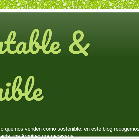
ntable &
ible
lo que nos venden como sostenible, en este blog recogemos 
acia una Arquitectura necesaria.