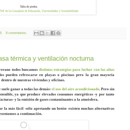
Talla de piedra.
TSP de la Consejería de Educación, Universidades y Sostenibilidad
OS
8 comentarios:
asa térmica y ventilación nocturna
 verano todos buscamos
distintas estrategias para luchar con las altas
os pueden refrescarse en playas o piscinas pero la gran mayoría
dentro de nuestras viviendas y oficinas.
e suele ganar a todas las demás:
el uso del aire acondicionado
. Pero sin
stenible, ya que produce elevados consumos energéticos -y por tanto
facturas- y la emisión de gases contaminantes a la atmósfera.
ar la más fácil -sólo apretando un botón- existen muchas alternativas
resentamos a continuación.