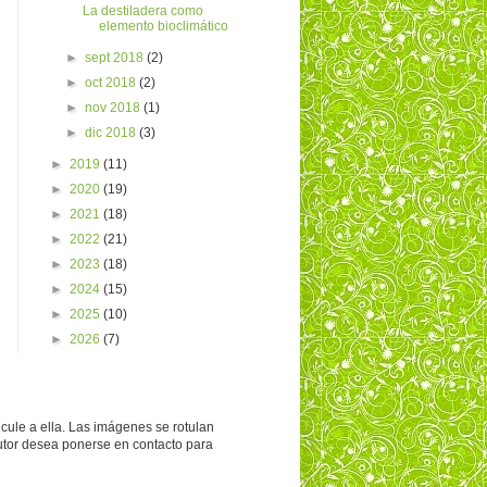
La destiladera como
elemento bioclimático
►
sept 2018
(2)
►
oct 2018
(2)
►
nov 2018
(1)
►
dic 2018
(3)
►
2019
(11)
►
2020
(19)
►
2021
(18)
►
2022
(21)
►
2023
(18)
►
2024
(15)
►
2025
(10)
►
2026
(7)
ncule a ella. Las imágenes se rotulan
autor desea ponerse en contacto para