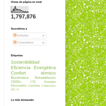
Vistas de página en total
1,797,876
Suscribirse a
Entradas
Comentarios
Etiquetas
Sostenibilidad
Eficiencia Energética
Confort térmico
Bioclimática
Rehabilitación
CEEEx
CTE
Energías
Renovables
Canarias
Colaborador
IEE
ITE
Lo más destacado