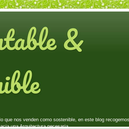
ntable &
ible
lo que nos venden como sostenible, en este blog recogemos 
acia una Arquitectura necesaria.