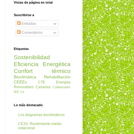
Vistas de página en total
Suscribirse a
Entradas
Comentarios
Etiquetas
Sostenibilidad
Eficiencia Energética
Confort térmico
Bioclimática
Rehabilitación
CEEEx
CTE
Energías
Renovables
Canarias
Colaborador
IEE
ITE
Lo más destacado
Los diagramas bioclimáticos
CE3X: Rendimiento medio
estacional