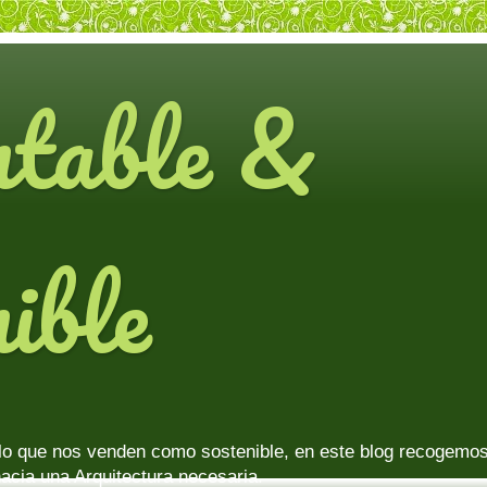
ntable &
ible
lo que nos venden como sostenible, en este blog recogemos 
acia una Arquitectura necesaria.