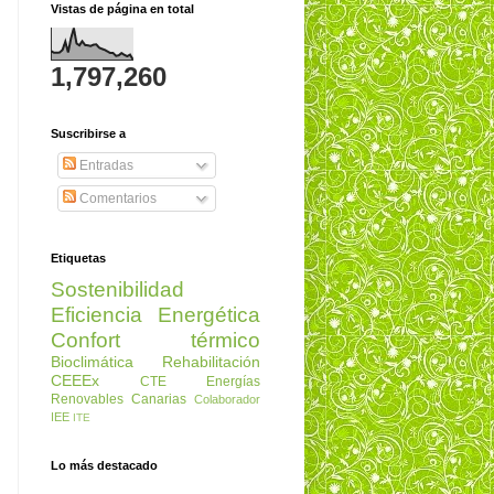
Vistas de página en total
1,797,260
Suscribirse a
Entradas
Comentarios
Etiquetas
Sostenibilidad
Eficiencia Energética
Confort térmico
Bioclimática
Rehabilitación
CEEEx
CTE
Energías
Renovables
Canarias
Colaborador
IEE
ITE
Lo más destacado