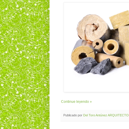
Continue leyendo »
Publicado por
Del Toro Antúnez ARQUITECT