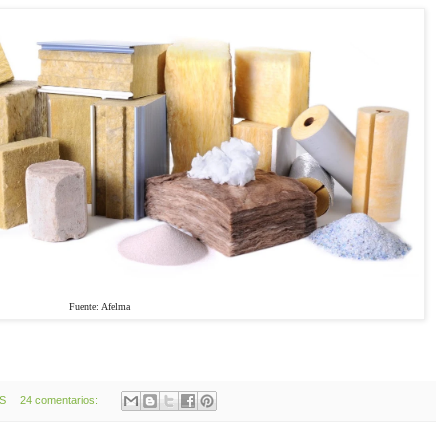
Fuente: Afelma
OS
24 comentarios: