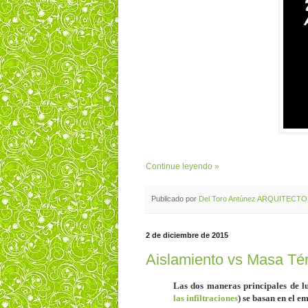
Continue leyendo »
Publicado por
Del Toro Antúnez ARQUITECT
2 de diciembre de 2015
Aislamiento vs Masa Té
Las dos maneras
principales
de l
las infiltraciones
) se basan en el e