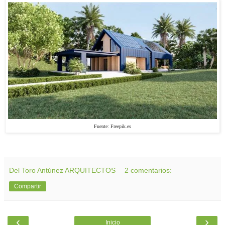
Fuente: Freepik.es
Del Toro Antúnez ARQUITECTOS
2 comentarios:
Compartir
‹
›
Inicio