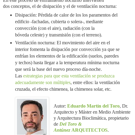
En este proceso de enfriamiento nocturno intervienen
dos
conceptos, el de disipación y el de
ventilación nocturna:
Disipación: Pérdida de calor de los los paramentos del
edificio -fachadas, cubierta o solera-, mediante
convección (con el aire), radiación (con la
bóveda celeste) y transmisión (con el terreno).
Ventilación nocturna: El movimiento del aire en el
interior fomenta la disipación por convección ya que se
enfrían los elementos de la edificación (suelos, paredes
y techos) hasta llegar a la temperatura mínima nocturna
que será la base del nuevo proceso día-noche.
Las
estrategias para que esta ventilación se produzca
adecuadamente son múltiples
, entre ellos: la ventilación
cruzada, el efecto chimenea, la chimenea solar, etc.
Autor:
Eduardo Martín del Toro
, Dr.
Arquitecto y Máster en Medio Ambiente
y Arquitectura Bioclimática, propietario
de
Del Toro &
Antúnez
ARQUITECTOS
.